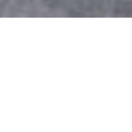
NAMASTE
CONCEPT FUSION
Savoarea preparatelor indiene este oferită de bogăția de
ingrediente împletite cu măiestrie de Chef-ul Namaste. Concept
Fusion este despre armonia perfectă a aromelor orientale și a
artei culinare, prezente în fiecare preparat Namaste.