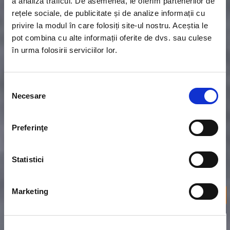
a analiza traficul. De asemenea, le oferim partenerilor de
rețele sociale, de publicitate și de analize informații cu
privire la modul în care folosiți site-ul nostru. Aceștia le
pot combina cu alte informații oferite de dvs. sau culese
în urma folosirii serviciilor lor.
NAMASTE - Restaurantul indian din
București
Selecția
Necesare
consimțământului
Namaste, restaurantul indian din București,
reprezintă invitația într-o călătorie culinară
inedită în care ne onorăm oaspeții cu rețete
Preferinţe
inspirate din toate zonele Indiei. Te vom
acompania într-o călătorie a simțurilor prin
Taj Mahal, Jaipur, Gurajat, Mumbai și țărmul
oceanului pentru a redescoperi gustul
Statistici
autentic indian.
Marketing
COMANDĂ ACUM
VEZI MENIUL NOSTRU