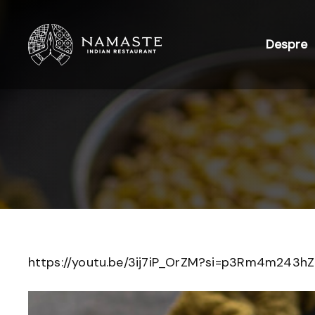
Despre
https://youtu.be/3ij7iP_OrZM?si=p3Rm4m243hZ