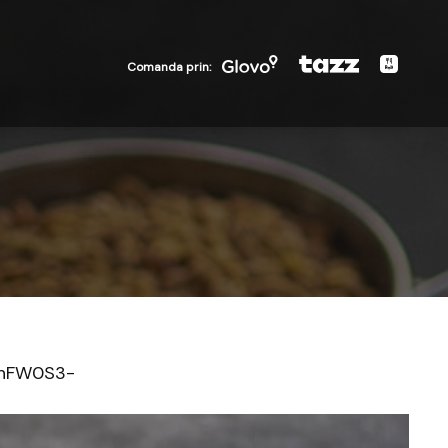
Glovo
Tazz
Bolt
Comanda prin:
Food
9shFW0S3-