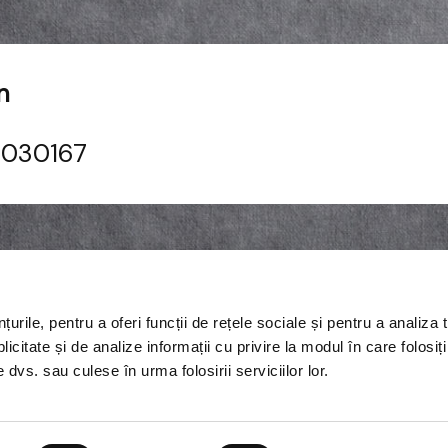
n
i 030167
Meniu Restaurant
rile, pentru a oferi funcții de rețele sociale și pentru a analiza t
Despre noi
Politică
citate și de analize informații cu privire la modul în care folosiți 
Galerie Foto
 dvs. sau culese în urma folosirii serviciilor lor.
Contact