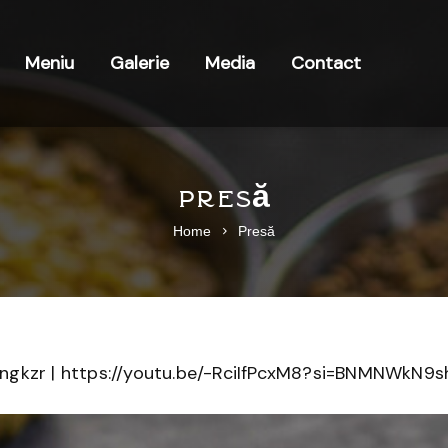
Meniu
Galerie
Media
Contact
Presă
Home
Presă
ngkzr | https://youtu.be/-RciIfPcxM8?si=BNMNWkN